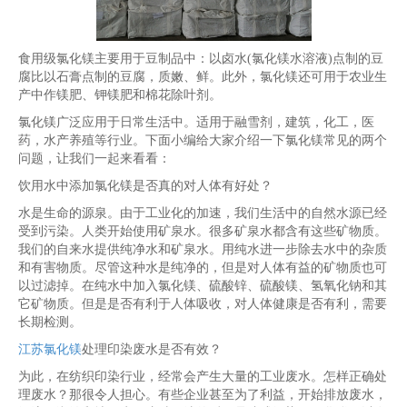
食用级氯化镁主要用于豆制品中：以卤水(氯化镁水溶液)点制的豆
腐比以石膏点制的豆腐，质嫩、鲜。此外，氯化镁还可用于农业生
产中作镁肥、钾镁肥和棉花除叶剂。
氯化镁广泛应用于日常生活中。适用于融雪剂，建筑，化工，医
药，水产养殖等行业。下面小编给大家介绍一下氯化镁常见的两个
问题，让我们一起来看看：
饮用水中添加氯化镁是否真的对人体有好处？
水是生命的源泉。由于工业化的加速，我们生活中的自然水源已经
受到污染。人类开始使用矿泉水。很多矿泉水都含有这些矿物质。
我们的自来水提供纯净水和矿泉水。用纯水进一步除去水中的杂质
和有害物质。尽管这种水是纯净的，但是对人体有益的矿物质也可
以过滤掉。在纯水中加入氯化镁、硫酸锌、硫酸镁、氢氧化钠和其
它矿物质。但是是否有利于人体吸收，对人体健康是否有利，需要
长期检测。
江苏氯化镁
处理印染废水是否有效？
为此，在纺织印染行业，经常会产生大量的工业废水。怎样正确处
理废水？那很令人担心。有些企业甚至为了利益，开始排放废水，