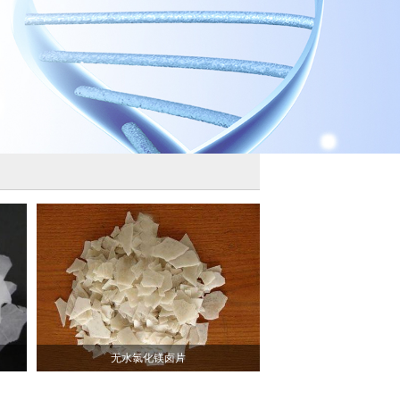
无水氯化镁卤片