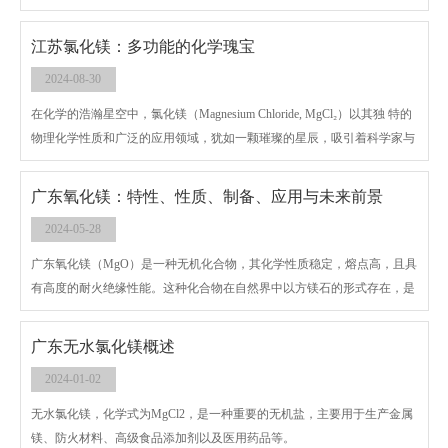
研究中不可或缺的重要物质。作为一种白色晶体或粉末，无水氯化镁因其
高纯度、强吸湿性以及在水中的高溶解度而备受瞩目。本文将深入探讨广
江苏氯化镁：多功能的化学瑰宝
东无水氯化镁的性质、制备方法及其在多个领域的应用。
2024-08-30
在化学的浩瀚星空中，氯化镁（Magnesium Chloride, MgCl₂）以其独 特的
物理化学性质和广泛的应用领域，犹如一颗璀璨的星辰，吸引着科学家与
工程师们的目光。作为一种常见的无机盐，江苏氯化镁不仅存在于自然界
的矿物中，如光卤石、水氯镁石等，还通过人工合成的方式广泛应用于工
广东氧化镁：特性、性质、制备、应用与未来前景
业、农业、医药及日常生活等多个方面，展现了其作为多功能化学品的独
2024-05-28
特魅力。
广东氧化镁（MgO）是一种无机化合物，其化学性质稳定，熔点高，且具
有高度的耐火绝缘性能。这种化合物在自然界中以方镁石的形式存在，是
制造耐火材料和陶瓷工业中的重要原料。氧化镁具有高度耐火性，能抵抗
高温下的分解或变形，因此，它常被用于高温环境下工作的设备或产品
广东无水氯化镁概述
中。
2024-01-02
无水氯化镁，化学式为MgCl2，是一种重要的无机盐，主要用于生产金属
镁、防火材料、高级食品添加剂以及医用药品等。