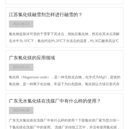
氯化镁多出现较厚大片，六水氯化镁相对薄很多且小，颗粒状需经过色泽
调查。所以说办法三为形状的有所不同。
江苏氯化镁融雪剂怎样进行融雪的？
2023-06-12
氯化物盐除冰可溶的于雪零下其冰点，例如后氯化钠，然后在其冰点溶解
在水中为-10℃下，氯化钙在约-20℃下冷冻点的温度，约-30乙酸类高达℃
的凝固点。氯盐类在溶解的时候会释放出我国很多的热量,使冰雪在较短的
时间内雪融掉，除此影响之外咱们还有这样一个重要作用首要便是企业可
广东氧化镁的应用领域
以把盐水的凝固点降低，所以在雪水中溶解了氯盐融雪剂之后就很难再构
2023-05-15
成一些冰块。
氧化镁（Magnesium oxide），是一种无机化合物，化学式为MgO，是镁的
氧化物，是一种离子化合物，常温下为白色固体。氧化镁以方镁石形式存
在于自然界中，是冶镁的原料。 氧化镁有高度耐火绝缘性能。经1000℃以
上高温灼烧可转变为晶体，升至1500 - 2000°C则成死烧氧化镁（镁砂）或
广东无水氯化镁在洗煤厂中有什么样的使用？
烧结氧化镁。
2023-04-28
广东无水氯化镁在洗煤厂中有什么样的使用？下面氯化镁厂家为您介绍一
下氯化镁在洗煤厂中的使用。 洗煤厂的传统工艺中，并没有使用氯化镁，