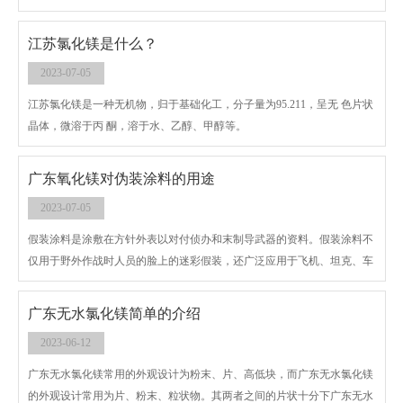
江苏氯化镁是什么？
2023-07-05
江苏氯化镁是一种无机物，归于基础化工，分子量为95.211，呈无 色片状
晶体，微溶于丙 酮，溶于水、乙醇、甲醇等。
广东氧化镁对伪装涂料的用途
2023-07-05
假装涂料是涂敷在方针外表以对付侦办和末制导武器的资料。假装涂料不
仅用于野外作战时人员的脸上的迷彩假装，还广泛应用于飞机、坦克、车
辆等军事设备、器材、国防工事的隐蔽，避免敌人侦办。在军事力量上做
出了很大贡献，能够起到很好的保护的效果。
广东无水氯化镁简单的介绍
2023-06-12
广东无水氯化镁常用的外观设计为粉末、片、高低块，而广东无水氯化镁
的外观设计常用为片、粉末、粒状物。其两者之间的片状十分下广东无水