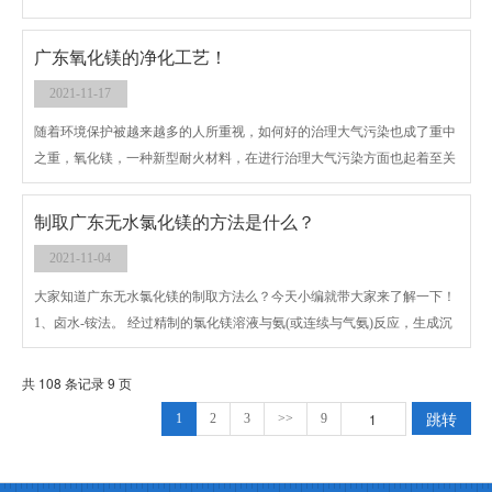
用的较多的是聚丙稀铣胺（pam），可是单纯使用此洗煤药剂的效果并不
好。而且价格高。 正是上面两个原因，所以在洗煤的特点阶段，使用了氯
广东氧化镁的净化工艺！
化产品。在较新的工艺中，效果十分明显。
2021-11-17
随着环境保护被越来越多的人所重视，如何好的治理大气污染也成了重中
之重，氧化镁，一种新型耐火材料，在进行治理大气污染方面也起着至关
重要的作用，那么，他是如何达到净化污染的大气的呢？我们一起走进广
东氧化镁，来了解他的净化工艺。
制取广东无水氯化镁的方法是什么？
2021-11-04
大家知道广东无水氯化镁的制取方法么？今天小编就带大家来了解一下！
1、卤水-铵法。 经过精制的氯化镁溶液与氨(或连续与气氨)反应，生成沉
积氢氧化镁，经分离、水洗、枯燥、锻烧制得氢氧化镁或氧化镁。
共 108 条记录 9 页
跳转
1
2
3
>>
9