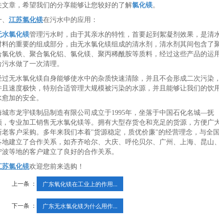
关文章，希望我们的分享能够让您较好的了解
氯化镁
。
一、
江苏氯化镁
在污水中的应用：
无水氯化镁
管理污水时，由于其亲水的特性，首要起到絮凝剂效果，是清
材料的重要的组成部分，由无水氯化镁组成的清水剂，清水剂其间包含了
合氯化铁、聚合氯化铝、氯化镁、聚丙稀酰胺等质料，经过这些产品的运
给污水做了一次清理。
经过无水氯化镁自身能够使水中的杂质快速清除，并且不会形成二次污染
并且速度极快，特别合适管理大规模被污染的水源，并且能够让我们的饮
水愈加的安全。
海城市龙宇镁制品制造有限公司成立于1995年，坐落于中国石化名城—抚
顺，专业加工销售无水氯化镁等。拥有大型存货仓和充足的货源，方便广
新老客户采购。多年来我们本着"货源稳定，质优价廉"的经营理念，与全
各地建立了合作关系，如齐齐哈尔、大庆、呼伦贝尔、广州、上海、昆山
宁波等地的客户建立了良好的合作关系。
江苏氯化镁
欢迎您前来选购！
上一条 ：
广东氧化镁在工业上的作用...
下一条 ：
广东无水氯化镁为什么用作...